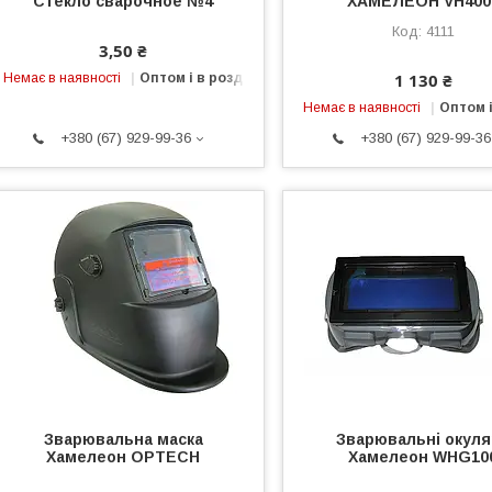
Стекло сварочное №4
ХАМЕЛЕОН VH400
4111
3,50 ₴
1 130 ₴
Немає в наявності
Оптом і в роздріб
Немає в наявності
Оптом і
+380 (67) 929-99-36
+380 (67) 929-99-36
Зварювальна маска
Зварювальні окул
Хамелеон OPTECH
Хамелеон WHG10