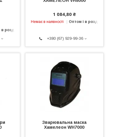
1
ХАМЕЛЕОН VH8000
1 084,80 ₴
Немає в наявності
Оптом і в роздріб
 в роздріб
+380 (67) 929-99-36
яри
Зварювальна маска
0
Хамелеон WH7000