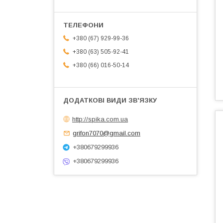
+380 (67) 929-99-36
+380 (63) 505-92-41
+380 (66) 016-50-14
http://spika.com.ua
grifon7070@gmail.com
+380679299936
+380679299936