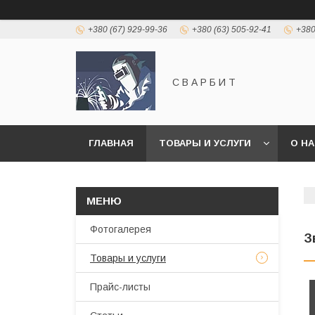
+380 (67) 929-99-36
+380 (63) 505-92-41
+380
С В А Р Б И Т
ГЛАВНАЯ
ТОВАРЫ И УСЛУГИ
О Н
Фотогалерея
З
Товары и услуги
Прайс-листы