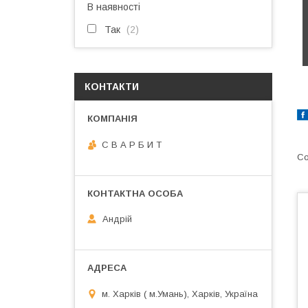
В наявності
Так
2
КОНТАКТИ
С В А Р Б И Т
Андрій
м. Харків ( м.Умань), Харків, Україна