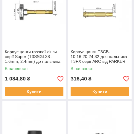
Корпус цанги газової лінзи
Корпус цанги T3CB-
серії Super (T3SSGL38 -
10;16;20;24;32 для пальника
1.6mm; 2.4mm) до пальника
T3FX серії ARC від PARKER
T3FX серії ARC
В наявності
В наявності
1 084,80
316,40
₴
₴
Купити
Купити