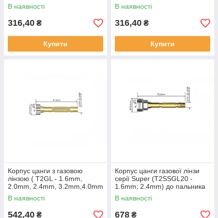
серії ARC від PARKER
В наявності
В наявності
316,40
316,40
₴
₴
Купити
Купити
Корпус цанги з газовою
Корпус цанги газової лінзи
лінзою ( T2GL - 1.6mm,
серії Super (T2SSGL20 -
2.0mm, 2.4mm, 3.2mm,4.0mm
1.6mm; 2.4mm) до пальника
) для пальника T2FX та
T2FX та T3WFX серії ARC
В наявності
В наявності
T3WFX серії ARC
542,40
678
₴
₴