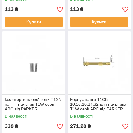
113
113
₴
₴
Купити
Купити
Ізолятор теплової зони T1SN
Корпус цанги T1CB-
на ТІГ пальник T1W серії
10;16;20;24;32 для пальника
ARC від PARKER
T1W серії ARC від PARKER
В наявності
В наявності
339
271,20
₴
₴