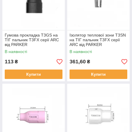
Гумова прокладка T3GS на
Ізолятор теплової зони T3SN
ТІГ пальник T3FX серії ARC
на ТІГ пальник T3FX серії
від PARKER
ARC від PARKER
В наявності
В наявності
113
361,60
₴
₴
Купити
Купити