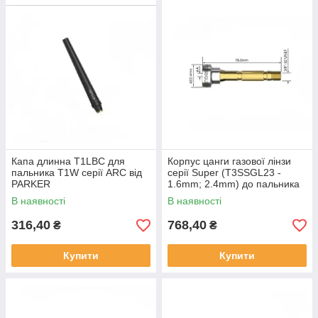
Капа длинна T1LBC для
Корпус цанги газової лінзи
пальника T1W серії ARC від
серії Super (T3SSGL23 -
PARKER
1.6mm; 2.4mm) до пальника
T3FX серії ARC
В наявності
В наявності
316,40
768,40
₴
₴
Купити
Купити