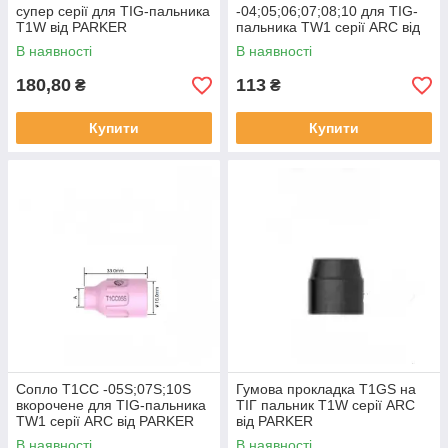
супер серії для TIG-пальника
-04;05;06;07;08;10 для TIG-
T1W від PARKER
пальника TW1 серії ARC від
PARKER
В наявності
В наявності
180,80
113
₴
₴
Купити
Купити
Сопло T1CC -05S;07S;10S
Гумова прокладка T1GS на
вкорочене для TIG-пальника
ТІГ пальник T1W серії ARC
TW1 серії ARC від PARKER
від PARKER
В наявності
В наявності