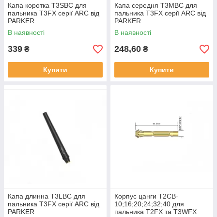
Капа коротка T3SBC для
Капа середня T3MBC для
пальника T3FX серії ARC від
пальника T3FX серії ARC від
PARKER
PARKER
В наявності
В наявності
339
248,60
₴
₴
Купити
Купити
Капа длинна T3LBC для
Корпус цанги T2CB-
пальника T3FX серії ARC від
10;16;20;24;32;40 для
PARKER
пальника T2FX та T3WFX