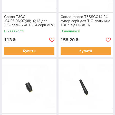
Сопло T3CC
Сопло газове T3SSCC14;24
-04;05;06;07;08;10;12 для
супер серії для TIG-пальника
TIG-пальника T3FX серії ARC
T3FX від PARKER
від PARKER
В наявності
В наявності
113
158,20
₴
₴
Купити
Купити