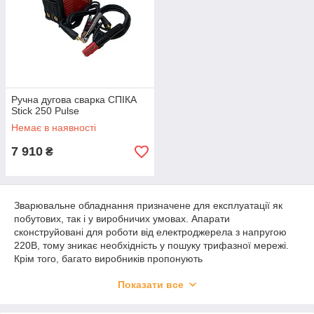
Ручна дугова сварка СПІКА
Stick 250 Pulse
Немає в наявності
7 910
₴
Зварювальне обладнання призначене для експлуатації як
побутових, так і у виробничих умовах. Апарати
сконструйовані для роботи від електроджерела з напругою
220В, тому зникає необхідність у пошуку трифазної мережі.
Крім того, багато виробників пропонують
придбати
зварювальні інвертори
, так як вони стабільно
Показати все
працюють навіть при незначних перепадах напруги + - 10%,
тому при покупці даного агрегату користувач може бути
впевнений у тому, що перепади електромережі ніяк не