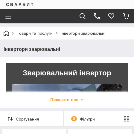
С В А Р Б И Т
Товари та послуги
Інвертори зварювальні
Інвертори зварювальні
Зварювальний інвертор
Показати все
Сортування
0
Фільтри