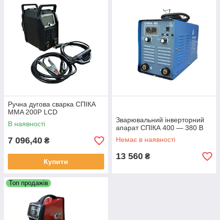
Великий вибір якісної продукції від різних
виробників.
Доставимо товар в будь-який регіон України.
Ручна дугова сварка СПІКА
MMA 200P LCD
Зварювальний інверторний
В наявності
У каталог
апарат СПІКА 400 — 380 В
7 096,40
Немає в наявності
₴
13 560
₴
Купити
Топ продажів