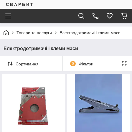
С В А Р Б И Т
Товари та послуги
Електродотримачі і клеми маси
Електродотримачі і клеми маси
Сортування
0
Фільтри