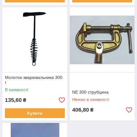
Молоток зварювальника 300
г
В наявності
NE 300 струбцина
135,60
Немає в наявності
₴
406,80
₴
Купити