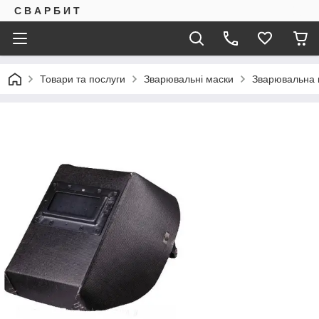
С В А Р Б И Т
Товари та послуги
Зварювальні маски
Зварювальна 