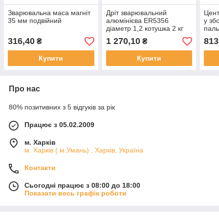
Зварювальна маса магніт
Дріт зварювальний
Цент
35 мм подвійний
алюмінієва ER5356
у зб
діаметр 1,2 котушка 2 кг
паль
газо
316,40
1 270,10
813
₴
₴
Купити
Купити
Про нас
80% позитивних з 5 відгуків за рік
Працює з 05.02.2009
м. Харків
м. Харків ( м.Умань) , Харків, Україна
Контакти
Сьогодні працює з 08:00 до 18:00
Показати весь графік роботи