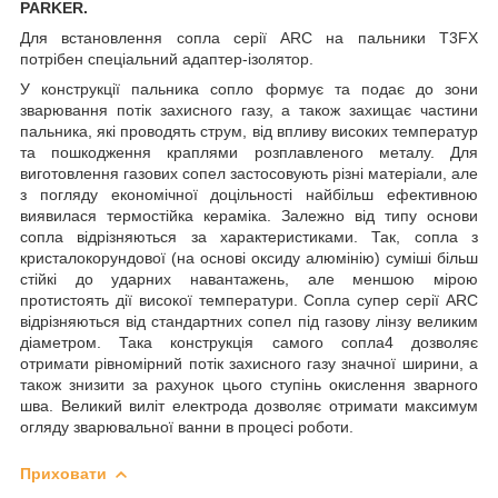
PARKER.
Для встановлення сопла серії ARC на пальники T3FX
потрібен спеціальний адаптер-ізолятор.
У конструкції пальника сопло формує та подає до зони
зварювання потік захисного газу, а також захищає частини
пальника, які проводять струм, від впливу високих температур
та пошкодження краплями розплавленого металу. Для
виготовлення газових сопел застосовують різні матеріали, але
з погляду економічної доцільності найбільш ефективною
виявилася термостійка кераміка. Залежно від типу основи
сопла відрізняються за характеристиками. Так, сопла з
кристалокорундової (на основі оксиду алюмінію) суміші більш
стійкі до ударних навантажень, але меншою мірою
протистоять дії високої температури. Сопла супер серії ARC
відрізняються від стандартних сопел під газову лінзу великим
діаметром. Така конструкція самого сопла4 дозволяє
отримати рівномірний потік захисного газу значної ширини, а
також знизити за рахунок цього ступінь окислення зварного
шва. Великий виліт електрода дозволяє отримати максимум
огляду зварювальної ванни в процесі роботи.
Приховати