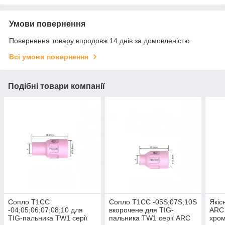
Умови повернення
Повернення товару впродовж 14 днів за домовленістю
Всі умови повернення
Подібні товари компанії
Сопло T1CC
Сопло T1CC -05S;07S;10S
Якіс
-04;05;06;07;08;10 для
вкорочене для TIG-
ARC
TIG-пальника TW1 серії
пальника TW1 серії ARC
хром