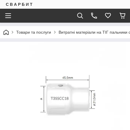
С В А Р Б И Т
Товари та послуги
Витратні матеріали на ТІГ пальники 