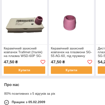
Керамічний захисний
Керамічний захисний
Дист
ковпачок Trafimet (Італія)
ковпачок на плазмони SG-
пла
на плазма WSD-60P SG-
55 AG-60, під пружину
SG-5
55 AG-60, під пружину
47,50
47,50
54,
₴
₴
Купити
Купити
Про нас
80% позитивних з 5 відгуків за рік
Працює з 05.02.2009