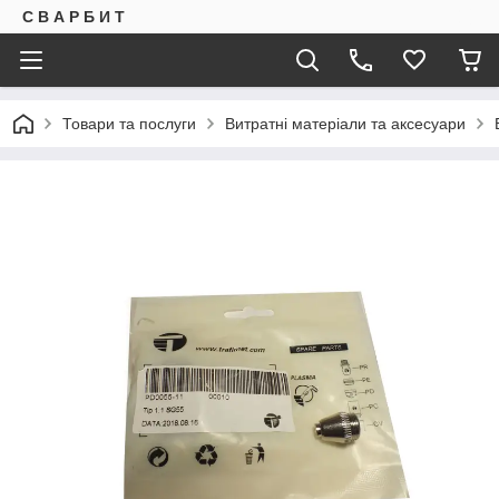
С В А Р Б И Т
Товари та послуги
Витратні матеріали та аксесуари