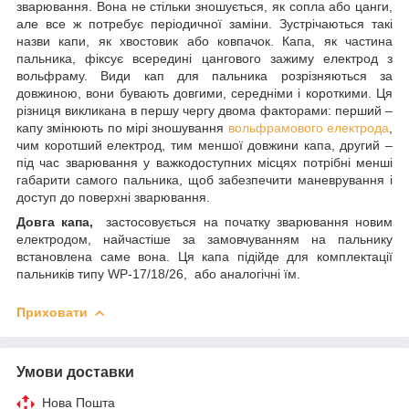
зварювання. Вона не стільки зношується, як сопла або цанги,
але все ж потребує періодичної заміни. Зустрічаються такі
назви капи, як хвостовик або ковпачок. Капа, як частина
пальника, фіксує всередині цангового зажиму електрод з
вольфраму. Види кап для пальника розрізняються за
довжиною, вони бувають довгими, середніми і короткими. Ця
різниця викликана в першу чергу двома факторами: перший –
капу змінюють по мірі зношування
вольфрамового електрода
,
чим коротший електрод, тим меншої довжини капа, другий –
під час зварювання у важкодоступних місцях потрібні менші
габарити самого пальника, щоб забезпечити маневрування і
доступ до поверхні зварювання.
Довга капа,
застосовується на початку зварювання новим
електродом, найчастіше за замовчуванням на пальнику
встановлена саме вона. Ця капа підійде для комплектації
пальників типу WP-17/18/26, або аналогічні їм.
Приховати
Умови доставки
Нова Пошта