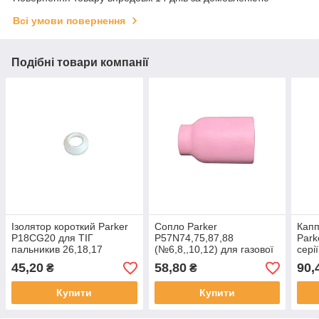
Всі умови повернення
Подібні товари компанії
Ізолятор короткий Parker
Сопло Parker
Капп
P18СG20 для ТІГ
P57N74,75,87,88
Park
пальникив 26,18,17
(№6,8,,10,12) для газової
серії
лінзи,ТІГ SGT/SGTCW
45,20
58,80
90,
₴
₴
9/17/18/20/20S/26/125M
250M/225F
Купити
Купити