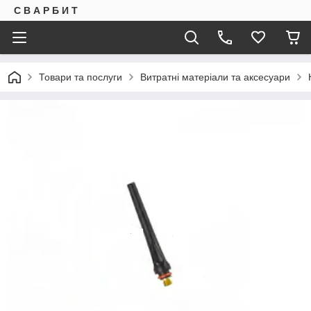
С В А Р Б И Т
Товари та послуги
Витратні матеріали та аксесуари