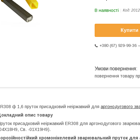
В наявності
Код:
2012
Купити
+380 (67) 929-99-36
повернення товару п
R308 ф 1,6 пруток присадковий неіржавкий для
аргонодугового з
Докладний опис товару
руток присадковий неіржавкий ER308 для аргонодугового зварюван
04Х18Н9, Св. -01Х19Н9).
Корозійностійкий хромонікелевий зварювальний пруток для