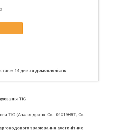
3
ротягом 14 днів
за домовленістю
варювання
TIG
ня TIG (Аналог дротів: Св. -06Х19Н9Т, Св.
 аргонодового зварювання аустенітних