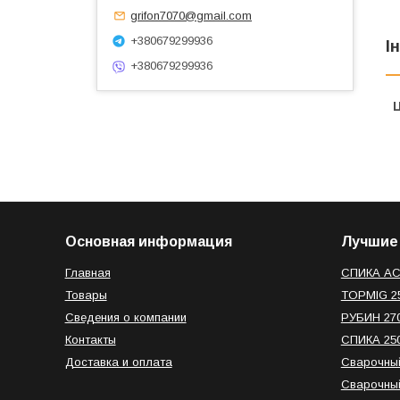
grifon7070@gmail.com
+380679299936
І
+380679299936
Ц
Основная информация
Лучшие
Главная
СПИКА AC
Товары
TOPMIG 2
Сведения о компании
РУБИН 27
Контакты
СПИКА 25
Доставка и оплата
Сварочный
Сварочный