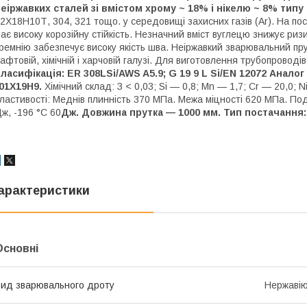
еіржавких сталей зі вмістом хрому ~ 18% і нікелю ~ 8% типу
2Х18Н10Т, 304, 321 тощо. у середовищі захисних газів (Ar). На по
ає високу корозійну стійкість. Незначний вміст вуглецю знижує ризи
ремнію забезпечує високу якість шва. Неіржавкий зварювальний пр
афтовій, хімічній і харчовій галузі. Для виготовлення трубопроводі
ласифікація: ER 308LSi/AWS A5.9; G 19 9 L Si/EN 12072 Аналог 
01Х19Н9.
Хімічний склад: З < 0,03; Si — 0,8; Mn — 1,7; Cr — 20,0; N
ластивості: Меднів плинність 370 МПа. Межа міцності 620 МПа. П
ж, -196 °C 60
Дж. Довжина прутка — 1000 мм. Тип постачання: 
арактеристики
Основні
ид зварювального дроту
Нержаві