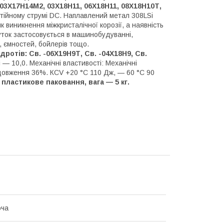
 03Х17Н14М2, 03Х18Н11, 06Х18Н11, 08Х18Н10Т,
стійному струмі DC. Наплавлений метал 308LSi
к виникнення міжкристалічної корозії, а наявність
уток застосовується в машинобудуванні,
в, ємностей, бойлерів тощо.
дротів: Св. -06Х19Н9Т, Св. -04Х18Н9, Св.
i — 10,0. Механічні властивості: Механічні
одовження 36%. КCV +20 °C 110 Дж, — 60 °C 90
пластикове паковання, вага — 5 кг.
юча