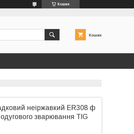
Кошик
Кошик
адковий неіржавкий ER308 ф
нодугового зварювання TIG