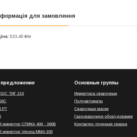
нформація для замовлення
іна:
533,40 ₴/кг
 предложение
Основные группы
\DC ТИГ 210
Инвертора сварочные
50C
Полуавтоматы
0 РТ
Сварочные маски
0
Газосварочное оборудование
 инвертор СПИКА 400 - 380В
Контактно-точечная сварка
 инвертор Verona MMA 305