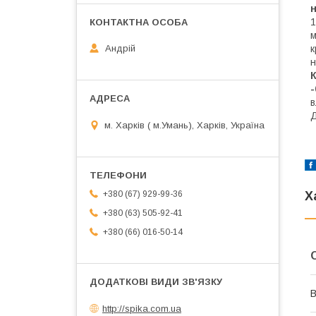
н
1
м
к
Андрій
н
К
-
в
Д
м. Харків ( м.Умань), Харків, Україна
Х
+380 (67) 929-99-36
+380 (63) 505-92-41
+380 (66) 016-50-14
В
http://spika.com.ua