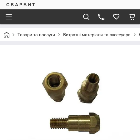
С В А Р Б И Т
Товари та послуги
Витратні матеріали та аксесуари