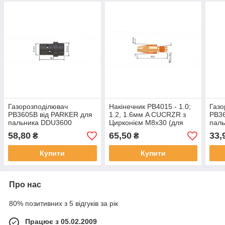
Газорозподілювач
Накінечник PB4015 - 1.0;
Газо
PB3605B від PARKER для
1.2, 1.6мм A CUCRZR з
PB36
пальника DDU3600
Цирконієм M8х30 (для
пал
зварювання алюмінія) від
58,80
65,50
33,
₴
₴
PARKER
Купити
Купити
Про нас
80% позитивних з 5 відгуків за рік
Працює з 05.02.2009