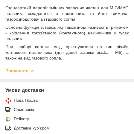
Стандартний перелік змінних запасних частин для MIG/MAG
пальника складається з накінечника та його тримача,
газорозподілювача і газового сопла.
Основна функція вставки, яку також іноді називають тримачем
- кріплення токоз'ємного (контактного) накінечника у гусак
пальника.
При підборі вставки слід орієнтуватися на тип різьби
контакного накінечника (для даної вставки різьба - М6), а
також на вид газового сопла.
Приховати
Умови доставки
Нова Пошта
Самовивіз
Delivery
Доставка кур'єром