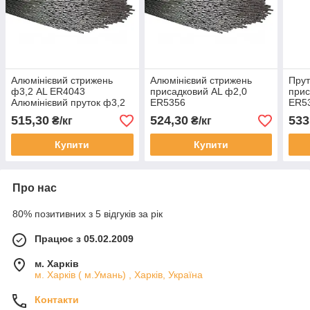
Алюмінієвий стрижень
Алюмінієвий стрижень
Прут
ф3,2 AL ER4043
присадковий AL ф2,0
прис
Алюмінієвий пруток ф3,2
ER5356
ER5
AL ER4043
515,30
524,30
533
₴/кг
₴/кг
Купити
Купити
Про нас
80% позитивних з 5 відгуків за рік
Працює з 05.02.2009
м. Харків
м. Харків ( м.Умань) , Харків, Україна
Контакти