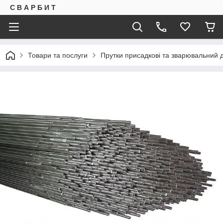
С В А Р Б И Т
Товари та послуги
Прутки присадкові та зварювальний д