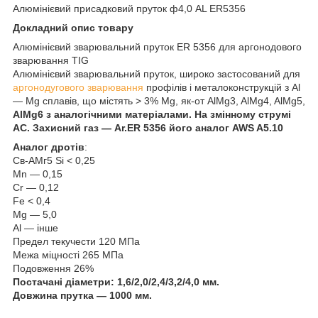
Алюмінієвий присадковий пруток ф4,0 AL ER5356
Докладний опис товару
Алюмінієвий зварювальний пруток ER 5356 для аргонодового
зварювання TIG
Алюмінієвий зварювальний пруток, широко застосований для
аргонодугового зварювання
профілів і металоконструкцій з Al
— Mg сплавів, що містять > 3% Mg, як-от AlMg3, AlMg4, AlMg5,
AlMg6 з аналогічними матеріалами. На змінному струмі
AC. Захисний газ — Ar.ER 5356 його аналог AWS A5.10
Аналог дротів
:
Св-АМг5 Si < 0,25
Mn — 0,15
Cr — 0,12
Fe < 0,4
Mg — 5,0
Al — інше
Предел текучести 120 МПа
Межа міцності 265 МПа
Подовження 26%
Постачані діаметри: 1,6/2,0/2,4/3,2/4,0 мм.
Довжина прутка — 1000 мм.