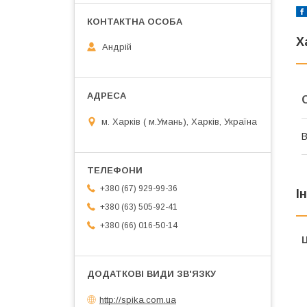
Х
Андрій
м. Харків ( м.Умань), Харків, Україна
В
+380 (67) 929-99-36
І
+380 (63) 505-92-41
+380 (66) 016-50-14
Ц
http://spika.com.ua