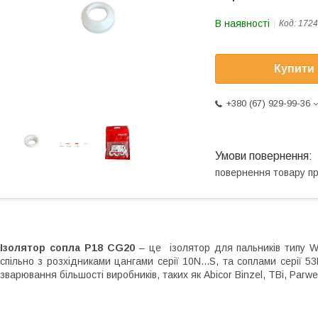
В наявності
Код:
1724
Купити
+380 (67) 929-99-36
повернення товару п
Ізолятор сопла P18 CG20
– це ізолятор для пальників типу WP
спільно з розхідниками цангами серії 10N...S, та соплами серії 5
зварювання більшості виробників, таких як Abicor Binzel, TBi, Parwel