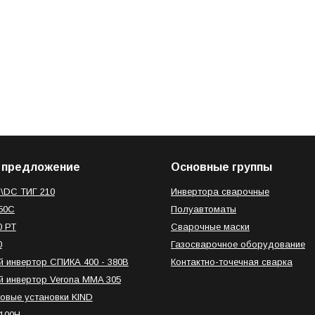
 предложение
Основные группы
\DC ТИГ 210
Инвертора сварочные
50C
Полуавтоматы
0 РТ
Сварочные маски
0
Газосварочное оборудование
 инвертор СПИКА 400 - 380В
Контактно-точечная сварка
 инвертор Verona MMA 305
овые установки KIND
100H