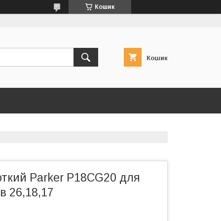
Кошик
Кошик
откий Parker P18СG20 для
в 26,18,17