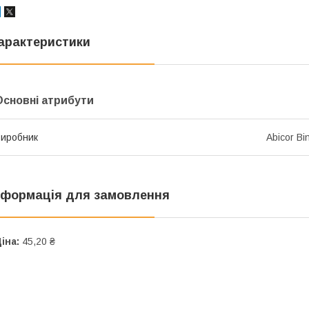
арактеристики
Основні атрибути
иробник
Abicor Bi
нформація для замовлення
іна:
45,20 ₴