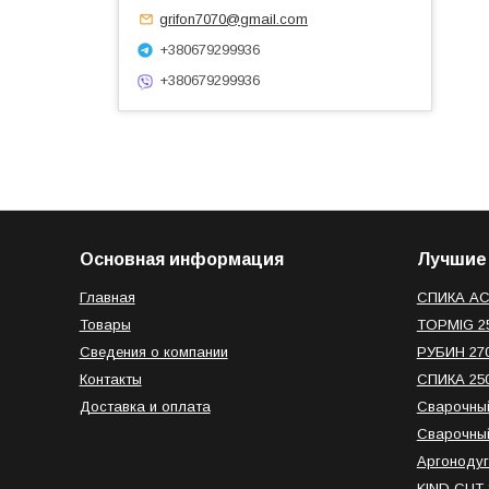
grifon7070@gmail.com
+380679299936
+380679299936
Основная информация
Лучшие
Главная
СПИКА AC
Товары
TOPMIG 2
Сведения о компании
РУБИН 27
Контакты
СПИКА 25
Доставка и оплата
Сварочный
Сварочный
Аргонодуг
KIND CUT-