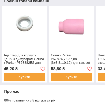
Подібні товари компанії
Адаптер для корпусу
Сопло Parker
Цанг
цанги з дифузором ( лінза
P57N74,75,87,88
1.6 
) Parker P598882ES для
(№6,8,,10,12) для газової
скош
пальників SGT 9/20/20S
лінзи,ТІГ SGT/SGTCW
ТІГ 
45,20
58,80
33,
₴
₴
9/17/18/20/20S/26/125M
250M/225F
Купити
Купити
Про нас
80% позитивних з 5 відгуків за рік