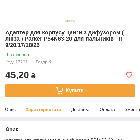
Адаптер для корпусу цанги з дифузором (
лінза ) Parker P54N63-20 для пальників ТІГ
9/20/17/18/26
В наявності
Код: 17201
Роздріб
45,20
₴
Купити
Опис
Характеристики
Доставка
Оплата
Умови 
Опис
Адаптер для корпусу цанги з дифузором Р54N63-20 – це