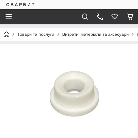
С В А Р Б И Т
Товари та послуги
Витратні матеріали та аксесуари