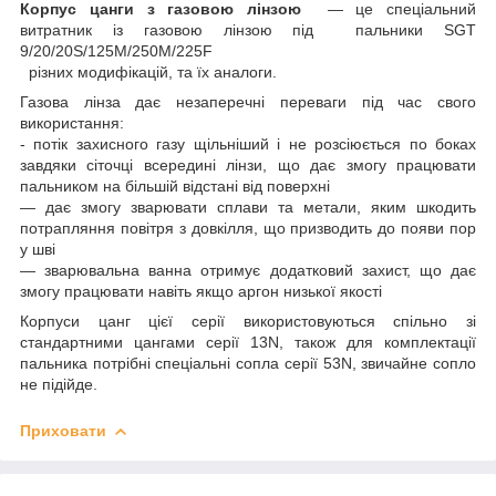
Корпус цанги з газовою лінзою
— це спеціальний
витратник із газовою лінзою під пальники
SGT
9/20/20S/125M/250M/225F
різних модифікацій, та їх аналоги.
Газова лінза дає незаперечні переваги під час свого
використання:
- потік захисного газу щільніший і не розсіюється по боках
завдяки сіточці всередині лінзи, що дає змогу працювати
пальником на більшій відстані від поверхні
— дає змогу зварювати сплави та метали, яким шкодить
потрапляння повітря з довкілля, що призводить до появи пор
у шві
— зварювальна ванна отримує додатковий захист, що дає
змогу працювати навіть якщо аргон низької якості
Корпуси цанг цієї серії використовуються спільно зі
стандартними цангами серії 13N, також для комплектації
пальника потрібні спеціальні сопла серії 53N, звичайне сопло
не підійде.
Приховати