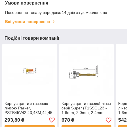
Умови повернення
Повернення товару впродовж 14 днів за домовленістю
Всі умови повернення
Подібні товари компанії
Корпус цанги з газовою
Корпус цанги газової лінзи
Корп
лінзою Parker,
серії Super (T1SSGL23 -
лінз
PSTB45V42;43;43M;44;45
1.6mm, 2.0mm, 2.4mm,
1.6m
- 1.0мм; 1.6 мм; 2.0 мм;
3.2mm ) до пальника T1W
3.2m
293,80
678
542
₴
₴
2,4мм; 3,2 мм, ТІГ
серії ARC
T1W 
17/18/26