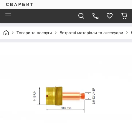
С В А Р Б И Т
Товари та послуги
Витратні матеріали та аксесуари