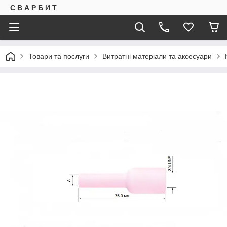
С В А Р Б И Т
Товари та послуги
Витратні матеріали та аксесуари