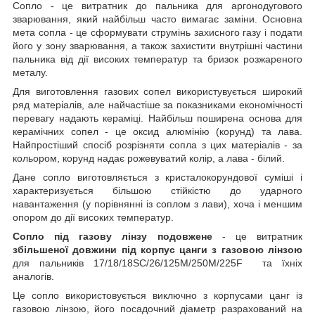
Сопло - це витратник до пальника для аргонодугового
зварювання, який найбільш часто вимагає заміни. Основна
мета сопла - це сформувати струмінь захисного газу і подати
його у зону зварювання, а також захистити внутрішні частини
пальника від дії високих температур та бризок розжареного
металу.
Для виготовлення газових сопел використувується широкий
ряд матеріалів, але найчастіше за показниками економічності
перевагу надають кераміці. Найбільш поширена основа для
керамічних сопел - це оксид алюмінію (корунд) та лава.
Найпростіший спосіб розрізняти сопла з цих матеріалів - за
кольором, корунд надає рожевуватий колір, а лава - білий.
Дане сопло виготовляється з кристалокорундової суміші і
характеризується більшою стійкістю до ударного
навантаження (у порівнянні із соплом з лави), хоча і меншим
опором до дії високих температур.
Сопло під газову лінзу подовжене
- це витратник
збільшеної довжини під корпус цанги з газовою лінзою
для пальників 17/18/18SC/26/125M/250M/225F та їхніх
аналогів.
Це сопло використовується виключно з корпусами цанг із
газовою лінзою, його посадочний діаметр разрахований на