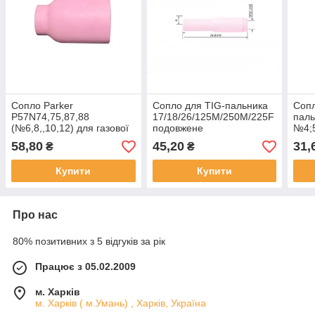
Сопло Parker
Сопло для TIG-пальника
Сопл
P57N74,75,87,88
17/18/26/125M/250M/225F
паль
(№6,8,,10,12) для газової
подовжене
№4;5
лінзи,ТІГ SGT/SGTCW
P10N49L,48L,47L ( 5,6,7 )
(54N
58,80
45,20
31,
₴
₴
9/17/18/20/20S/26/125M
Parker
ТІГ 
250M/225F
Купити
Купити
Про нас
80% позитивних з 5 відгуків за рік
Працює з 05.02.2009
м. Харків
м. Харків ( м.Умань) , Харків, Україна