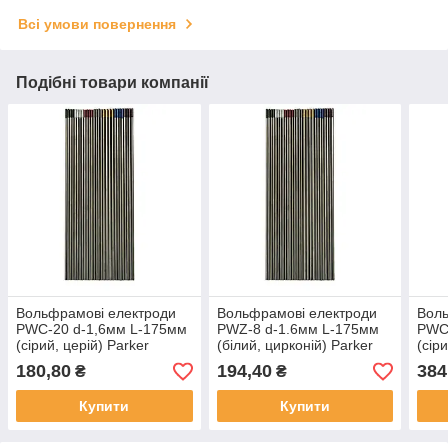
Всі умови повернення
Подібні товари компанії
Вольфрамові електроди
Вольфрамові електроди
Воль
PWC-20 d-1,6мм L-175мм
PWZ-8 d-1.6мм L-175мм
PWC
(сірий, церій) Parker
(білий, цирконій) Parker
(сір
180,80
194,40
384
₴
₴
Купити
Купити