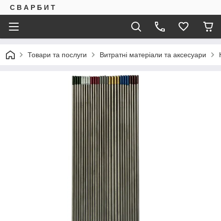
С В А Р Б И Т
Товари та послуги
Витратні матеріали та аксесуари