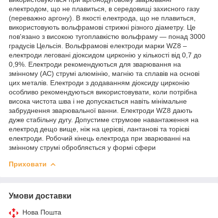
електродом, що не плавиться, в середовищі захисного газу
(переважно аргону).
В якості електрода, що не плавиться,
використовують вольфрамові стрижні різного діаметру.
Це
пов'язано з високою тугоплавкістю вольфраму — понад 3000
градусів Цельсія.
Вольфрамові електроди марки WZ8 –
електроди леговані діоксидом цирконію у кількості від 0,7 до
0,9%.
Електроди рекомендуються для зварювання на
змінному (AC) струмі алюмінію, магнію та сплавів на основі
цих металів.
Електроди з додаванням діоксиду цирконію
особливо рекомендуються використовувати, коли потрібна
висока чистота шва і не допускається навіть мінімальне
забруднення зварювальної ванни.
Електроди WZ8 дають
дуже стабільну дугу.
Допустиме струмове навантаження на
електрод дещо вище, ніж на церієві, лантанові та торієві
електроди.
Робочий кінець електрода при зварюванні на
змінному струмі обробляється у формі сфери
Приховати
Умови доставки
Нова Пошта