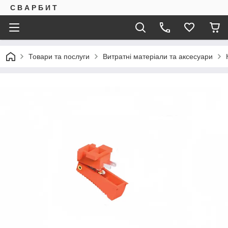
С В А Р Б И Т
Товари та послуги
Витратні матеріали та аксесуари