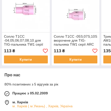
Сопло T1CC
Сопло T1CC -05S;07S;10S
Трим
-04;05;06;07;08;10 для
вкорочене для TIG-
AM18
TIG-пальника TW1 серії
пальника TW1 серії ARC
паль
ARC від PARKER
від PARKER
113
113
135
₴
₴
Купити
Купити
Про нас
80% позитивних з 5 відгуків за рік
Працює з 05.02.2009
м. Харків
м. Харків ( м.Умань) , Харків, Україна