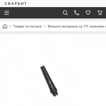
С В А Р Б И Т
Товари та послуги
Витратні матеріали на ТІГ пальники 