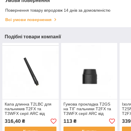
Умови повернення
Повернення товару впродовж 14 днів за домовленістю
Всі умови повернення
Подібні товари компанії
Капа длинна T2LBC для
Гумова прокладка T2GS
Ізол
пальникив T2FX та
на ТІГ пальники T2FX та
T2SN
T3WFX серії ARC від
T3WFX серії ARC від
T2FX
PARKER
PARKER
від
316,40
113
339
₴
₴