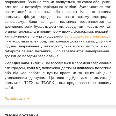
зварювання. Вона не стільки зношується, як сопла або цанги,
але все ж потребує періодичної заміни. Зустрічаються такі
назви капи? як хвостовик або ковпачок. Капа, як частина
пальника, фіксує всередині цангового зажиму електрод з
вольфраму. Види кап для пальника розрізняються за
довжиною, вони бувають довгими, середніми і короткими. Ця
різниця викликана в першу чергу двома факторами: перший –
капу змінюють по мірі зношування
вольфрамового електрода
,
чим коротший електрод, тим меншої довжини капи, другий –
під час зварювання у важкодоступних місцях потрібні менші
габарити самого пальника, щоб забезпечити маневрування і
доступ до поверхні зварювання.
Середня капа T2MBC
застосовується в середені зварювання
електродом, коли від початкової довжини лишилось половина
або під час роботи є вузьки простінки та інших місцях з
ускладненим доступом. Ця капа підійде для комплектації
пальникив T2FX та T3WFX , яки представлені на нашому
сайті.
Приховати
Умови доставки