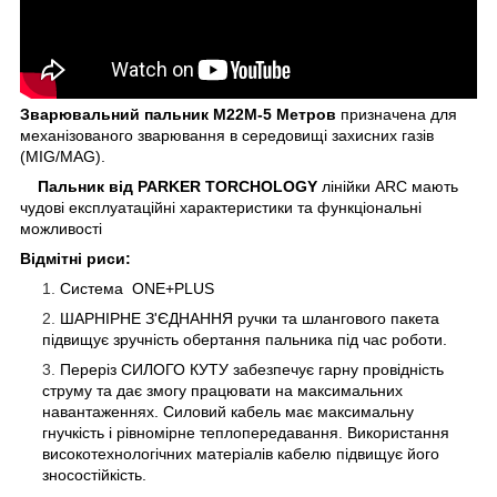
Зварювальний пальник M22М-5 M
етров
призначена для
механізованого зварювання в середовищі захисних газів
(MIG/MAG).
Пальник від PARKER TORCHOLOGY
лінійки ARC мають
чудові експлуатаційні характеристики та функціональні
можливості
Відмітні риси:
Система ONE+PLUS
ШАРНІРНЕ З'ЄДНАННЯ ручки та шлангового пакета
підвищує зручність обертання пальника під час роботи.
Переріз СИЛОГО КУТУ забезпечує гарну провідність
струму та дає змогу працювати на максимальних
навантаженнях. Силовий кабель має максимальну
гнучкість і рівномірне теплопередавання. Використання
високотехнологічних матеріалів кабелю підвищує його
зносостійкість.