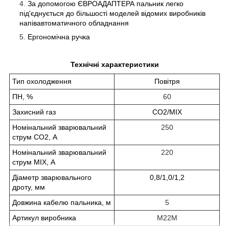
За допомогою ЄВРОАДАПТЕРА пальник легко
під'єднується до більшості моделей відомих виробників
напівавтоматичного обладнання
Ергономічна ручка
Технічні характеристики
Тип охолодження
Повітря
ПН, %
60
Захисний газ
CO2/MIX
Номінальний зварювальний
250
струм CO2, А
Номінальний зварювальний
220
струм MIX, А
Діаметр зварювального
0,8/1,0/1,2
дроту, мм
Довжина кабелю пальника, м
5
Артикул виробника
M22М