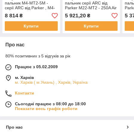
пальник M4-MT2-5M -
пальник серії ARC від
паль
серії ARC від Parker , M4-
Parker M22-MT2 - 250A Air
Park
350A Air-Cooled Mig – 5
- Cooled - 5 метров
- Co
8 814
5 921,20
5 3
₴
₴
метров
Купити
Купити
Про нас
80% позитивних з 5 відгуків за рік
Працює з 05.02.2009
м. Харків
м. Харків ( м.Умань) , Харків, Україна
Контакти
Сьогодні працює з 08:00 до 18:00
Показати весь графік роботи
Про нас