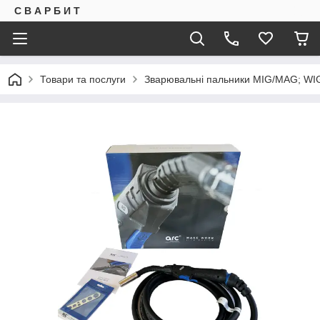
С В А Р Б И Т
Товари та послуги
Зварювальні пальники MIG/MAG; WIG