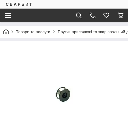
С В А Р Б И Т
Товари та послуги
Прутки присадкові та зварювальний д