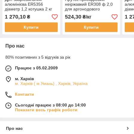
алюмінієва ER5356
неіржавкий ER308 ф 2,0
алюм
діаметр 1,2 котушка 2 кг
для аргонодового
діам
зварювання TIG
1 270,10
524,30
1 2
₴
₴/кг
Купити
Купити
Про нас
80% позитивних з 5 відгуків за рік
Працює з 05.02.2009
м. Харків
м. Харків ( м.Умань) , Харків, Україна
Контакти
Сьогодні працює з 08:00 до 14:00
Показати весь графік роботи
Про нас