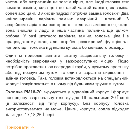
частин або витратників не зовсім вірно, але іноді головка теж
вимагає заміни, хоча це і не такий частий варіант, як заміна
сопел або цанг. В яких випадках потрібна заміна головки? Два
найпоширеніші варіанти заміни: аварійний і штатний. З
аварійним варіантом все просто - головка замінюється, якщо
вона вийшла з ладу, а інша частина пальника ще цілком
робоча. У разі штатного варіанта заміни, головка ціла і в
працездатному стані, але потрібен розширений функціонал,
наприклад, головка під іншим кутом,а бо меньшого розміру.
Один із приводів змінити штатну зварювальну головку -
необхідність зварювання у важкодоступних місцях. Якщо
потрібно прокласти шов всередині труби, у вузькому простінку
або під незручним кутом, то один з варіантів вирішення –
змінна головка. Така головка встановлюється на спеціальний
корпус і закріплюється в ньому під будь-яким зручним кутом.
Головка PМ18-70
вкручується у відповідний корпус і формує
повноцінну зварювальну головку для ТІГ пальникив 20-Ї серіі
(в залежності від типу корпусу). Без корпусу головка
використовуватися не може. Цанги, корпуси, сопла підходят
тількі для 17,18,26-Ї серіі.
Приховати