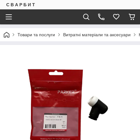
С В А Р Б И Т
Товари та послуги
Витратні матеріали та аксесуари