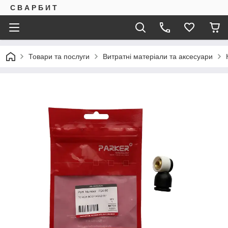
С В А Р Б И Т
Товари та послуги
Витратні матеріали та аксесуари