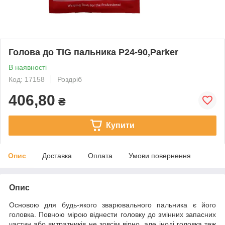
Голова до ТІG пальника P24-90,Parker
В наявності
Код: 17158
Роздріб
406,80
₴
Купити
Опис
Доставка
Оплата
Умови повернення
Опис
Основою для будь-якого зварювального пальника є його
головка. Повною мірою віднести головку до змінних запасних
частин або витратників не зовсім вірно, але іноді головка теж