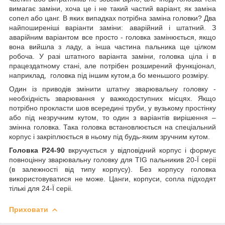
вимагає заміни, хоча це і не такий частий варіант, як заміна
сопел або цанг. В яких випадках потрібна заміна головки? Два
найпоширеніші варіанти заміни: аварійний і штатний. З
аварійним варіантом все просто - головка замінюється, якщо
вона вийшла з ладу, а інша частина пальника ще цілком
робоча. У разі штатного варіанта заміни, головка ціла і в
працездатному стані, але потрібен розширений функціонал,
наприклад, головка під іншим кутом,а бо меньшого розміру.
Один із приводів змінити штатну зварювальну головку -
необхідність зварювання у важкодоступних місцях. Якщо
потрібно прокласти шов всередині труби, у вузькому простінку
або під незручним кутом, то один з варіантів вирішення –
змінна головка. Така головка встановлюється на спеціальний
корпус і закріплюється в ньому під будь-яким зручним кутом.
Головка P24-90
вкручується у відповідний корпус і формує
повноцінну зварювальну головку для ТІG пальникив 20-Ї серіі
(в залежності від типу корпусу). Без корпусу головка
використовуватися не може. Цанги, корпуси, сопла підходят
тількі для 24-Ї серіі.
Приховати