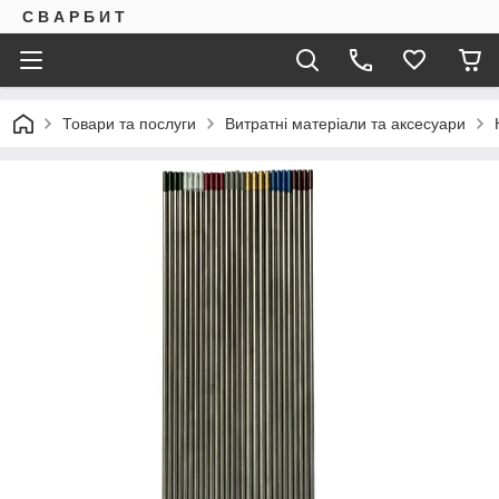
С В А Р Б И Т
Товари та послуги
Витратні матеріали та аксесуари