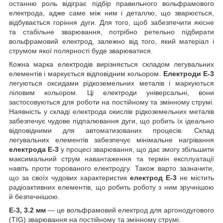
останню роль відіграє підбір правильного вольфрамового
електрода, адже саме між ним і деталлю, що зварюється,
відбувається горіння дуги. Для того, щоб забезпечити якісне
та стабільне зварювання, потрібно ретельно підбирати
вольфрамовий електрод, залежно від того, який матеріал і
струмом якої полярності буде зварюватися.
Кожна марка електродів вирізняється складом легувальних
елементів і маркується відповідним кольором.
Електроди Е-3
легуються оксидами рідкоземельних металів і маркуються
ліловим кольором. Ці електроди універсальні, вони
застосовуються для роботи на постійному та змінному струмі.
Наявність у складі електрода окислів рідкоземельних металів
забезпечує чудове підпалювання дуги, що робить їх ідеально
відповідними для автоматизованих процесів. Склад
легувальних елементів забезпечує мінімальне нагрівання
електрода Е-3
у процесі зварювання, що дає змогу збільшити
максимальний струм навантаження та термін експлуатації
навіть проти торованого електродгу. Також варто зазначити,
що за своїх чудових характеристик
електрод Е-3
не містить
радіоактивних елементів, що робить роботу з ним зручнішою
й безпечнішою.
Е-3, 3.2 мм
— це вольфрамовий електрод для аргонодугового
(TIG) зварювання на постійному та змінному струмі.